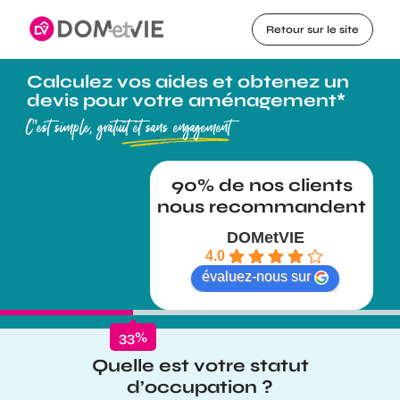
Retour sur le site
Calculez vos aides et obtenez un
devis pour votre aménagement*
C’est simple, gratuit et sans engagement
DOMetVIE
4.0
évaluez-nous sur
33
%
Quelle est votre statut
d’occupation ?