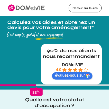
Retour sur le site
Calculez vos aides et obtenez un
devis pour votre aménagement*
C’est simple, gratuit et sans engagement
DOMetVIE
4.0
évaluez-nous sur
33
%
Quelle est votre statut
d’occupation ?