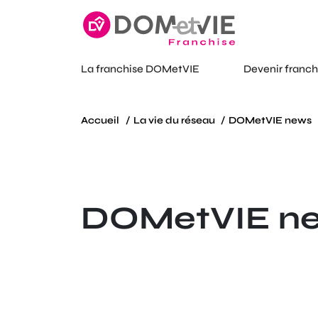
La franchise DOMetVIE
Devenir franch
Accueil
La vie du réseau
DOMetVIE news
DOMetVIE n