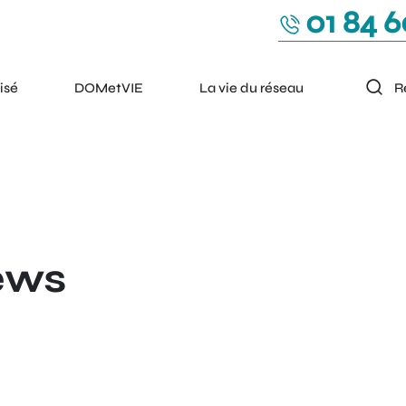
01 84 6
isé
DOMetVIE
La vie du réseau
ews