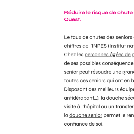
Réduire le risque de chut
Ouest.
L
e taux de chutes des senior
chiffres de l’INPES (
Institut n
Chez les
personnes âgées de p
de ses possibles conséquences
senior
peut résoudre une grand
toutes ces seniors qui ont en 
Disposant des meilleurs équip
antidérapant
…), la
douche séc
visite à l’hôpital ou un transfe
la
douche senior
permet le ren
confiance de soi.