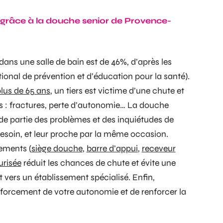
e grâce à la douche senior de Provence-
s dans une
salle de bain
est de 46%, d’après les
ational de prévention et d’éducation pour la santé)
.
lus de 65 ans
, un tiers est victime d’une chute et
 : fractures, perte d’autonomie… La
douche
e partie des problèmes et des inquiétudes de
besoin, et leur proche par la même occasion.
ements (
siège douche
,
barre d’appui
,
receveur
urisée
réduit les chances de chute et évite une
rt vers un établissement spécialisé. Enfin,
forcement de votre autonomie et de renforcer la