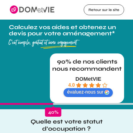
Retour sur le site
Calculez vos aides et obtenez un
devis pour votre aménagement*
C’est simple, gratuit et sans engagement
DOMetVIE
4.0
évaluez-nous sur
40
%
Quelle est votre statut
d’occupation ?