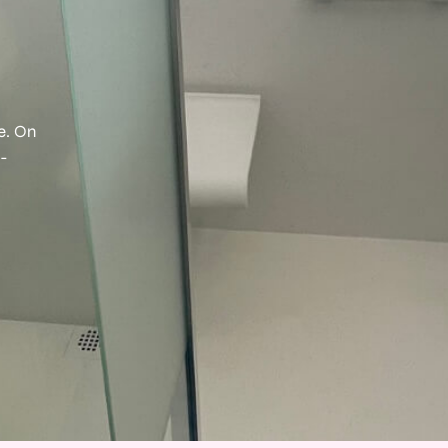
e. On
n-