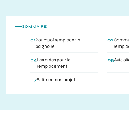
SOMMAIRE
01
Pourquoi remplacer la
02
Commen
baignoire
rempla
04
Les aides pour le
05
Avis cl
remplacement
07
Estimer mon projet