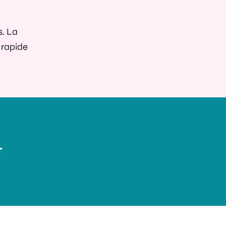
s. La
 rapide
t