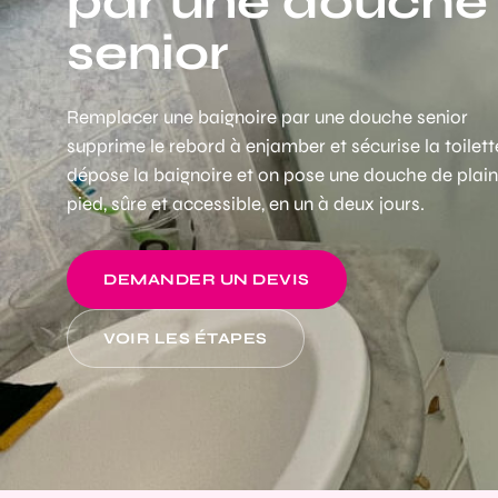
par une douche
senior
Remplacer une baignoire par une douche senior
supprime le rebord à enjamber et sécurise la toilett
dépose la baignoire et on pose une douche de plai
pied, sûre et accessible, en un à deux jours.
DEMANDER UN DEVIS
VOIR LES ÉTAPES