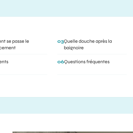
t se passe le
03
Quelle douche après la
cement
baignoire
ients
06
Questions fréquentes