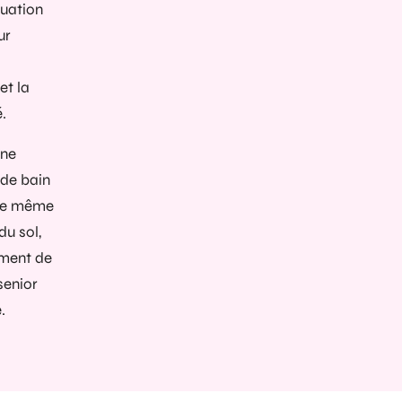
cuation
ur
et la
.
 ne
 de bain
 le même
du sol,
ement de
senior
.