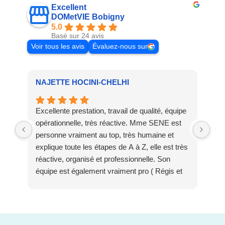
Excellent
DOMetVIE Bobigny
5.0
Basé sur 24 avis
Voir tous les avis
Évaluez-nous sur
NAJETTE HOCINI-CHELHI
Oli
Excellente prestation, travail de qualité, équipe
Mad
opérationnelle, très réactive. Mme SENE est
Ell
personne vraiment au top, très humaine et
(ré
explique toute les étapes de A à Z, elle est très
équ
réactive, organisé et professionnelle. Son
gra
équipe est également vraiment pro ( Régis et
Oli
tout ses collaborateurs) qui sont très organisé,
ponctuel et efficace. Je suis très satisfaite du
travail effectué, une salle d'eau transformé en
une salle de douche en une vitesse record. La