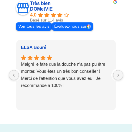
Très bien
DOMetVIE
4.0
Basé sur 114 avis
Voir tous les avis
Évaluez-nous sur
ELSA Bouré
Pat
Malgré le faite que la douche n’a pas pu être
Meu
monter. Vous êtes un très bon conseiller !
dis
Merci de l’attention que vous avez eu ! Je
DO
recommande à 100% !