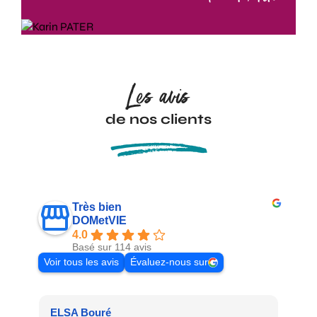
Les avis
de nos clients
Très bien
DOMetVIE
4.0
Basé sur 114 avis
Voir tous les avis
Évaluez-nous sur
ELSA Bouré
Pat