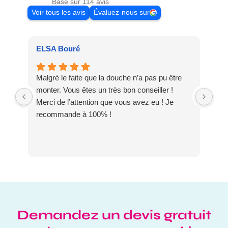
Basé sur 114 avis
Voir tous les avis
Évaluez-nous sur
ELSA Bouré
Pat
Malgré le faite que la douche n’a pas pu être
Meu
monter. Vous êtes un très bon conseiller !
dis
Merci de l’attention que vous avez eu ! Je
DO
recommande à 100% !
Demandez un devis gratuit