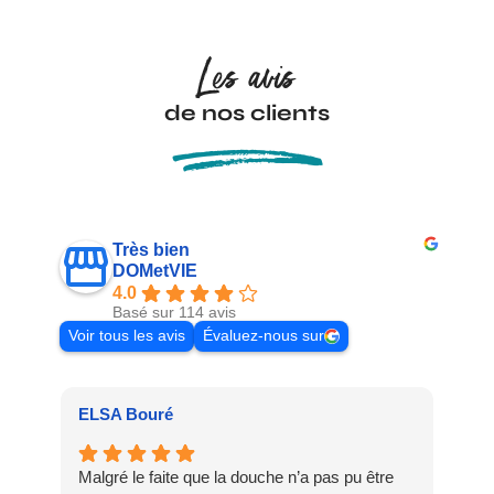
Les avis
de nos clients
Très bien
DOMetVIE
4.0
Basé sur 114 avis
Voir tous les avis
Évaluez-nous sur
ELSA Bouré
Pat
Malgré le faite que la douche n’a pas pu être
Meu