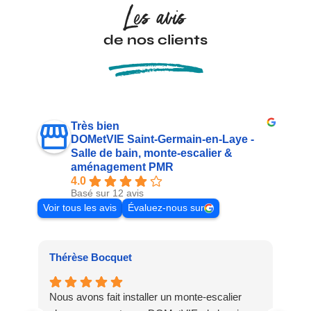
Les avis
de nos clients
Très bien
DOMetVIE Saint-Germain-en-Laye -
Salle de bain, monte-escalier &
aménagement PMR
4.0
Basé sur 12 avis
Voir tous les avis
Évaluez-nous sur
Thérèse Bocquet
Ci
Nous avons fait installer un monte-escalier
Nou