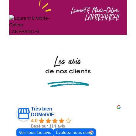
Laurent & Marie-Céline
LANFRANCHI
Les avis
de nos clients
Très bien
DOMetVIE
4.0
Basé sur 114 avis
Voir tous les avis
Évaluez-nous sur