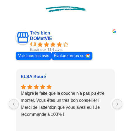
Très bien
DOMetVIE
4.0
Basé sur 114 avis
Voir tous les avis
Évaluez-nous sur
ELSA Bouré
Pat
Malgré le faite que la douche n’a pas pu être
Meu
monter. Vous êtes un très bon conseiller !
dis
Merci de l’attention que vous avez eu ! Je
DO
recommande à 100% !