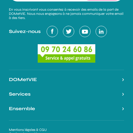
En vous inscrivant vous consentez à recevoir des emails de la part de
DOMetVIE. Nous nous engageons à ne jamais communiquer votre email
à des tiers.
Suivez-nous
DOMetVIE
Notre histoire
Services
L’expertise DOMetVIE
Nos services
Ensemble
On parle de nous
Nos atouts
Espace Professionnels
Ma Prime Adapt’
Demande de devis
Mentions légales & CGU
Nous rejoindre