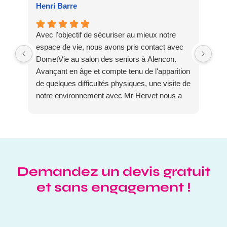
Henri Barre
Lae
Avec l'objectif de sécuriser au mieux notre
Nou
espace de vie, nous avons pris contact avec
de 
DometVie au salon des seniors à Alencon.
a u
Avançant en âge et compte tenu de l'apparition
Nou
de quelques difficultés physiques, une visite de
amé
notre environnement avec Mr Hervet nous a
Mr 
permis de dégager des priorités pour y
soi
accroitre notre sécurité et nous a été de très
les
bon conseil. Nous avons convenu ensemble
exp
de la nécessité de mettre en place un garde
pou
corps. Ce fût réalisé dans les meilleurs délais
Nou
Demandez un devis gratuit
et il nous donne entière satisfaction.
de 
Nous recommandons pleinement Mr Hervet
des
et sans engagement !
pour ses analyses pertinentes des situations et
Pou
le tout avec beaucoup de bienveillance et de
tra
disponibilité.
Je 