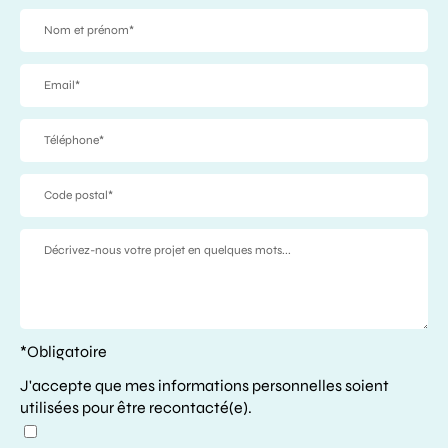
une
pre
exp
éno
Ces
qua
pou
son
*Obligatoire
J'accepte que mes informations personnelles soient
utilisées pour être recontacté(e).