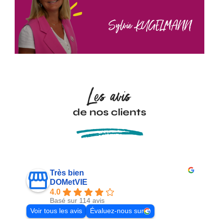
Sylvie KUGELMANN
Les avis
de nos clients
Très bien
DOMetVIE
4.0
Basé sur 114 avis
Voir tous les avis
Évaluez-nous sur