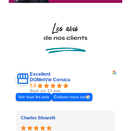
Les avis
de nos clients
Excellent
DOMetVie Corsica
5.0
Basé sur 12 avis
Voir tous les avis
Évaluez-nous sur
Charles Silvarelli
Cor