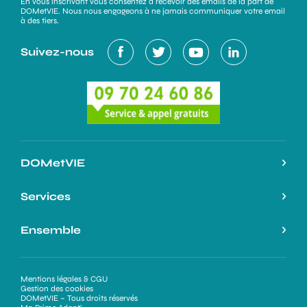
En vous inscrivant vous consentez à recevoir des emails de la part de
DOMetVIE. Nous nous engageons à ne jamais communiquer votre email
à des tiers.
Suivez-nous
DOMetVIE
Notre histoire
Services
L’expertise DOMetVIE
Nos services
Ensemble
On parle de nous
Nos atouts
Espace Professionnels
Ma Prime Adapt’
Demande de devis
Mentions légales & CGU
Nous rejoindre
Gestion des cookies
Être rappelé(e)
DOMetVIE – Tous droits réservés