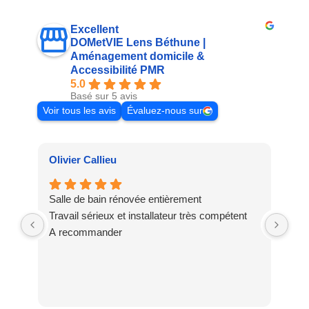
Excellent
DOMetVIE Lens Béthune |
Aménagement domicile &
Accessibilité PMR
5.0
Basé sur 5 avis
Voir tous les avis
Évaluez-nous sur
Olivier Callieu
Ly
Salle de bain rénovée entièrement
Mer
Travail sérieux et installateur très compétent
pro
A recommander
de 
exi
Ent