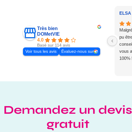
ELSA 
Très bien
Malgré
DOMetVIE
pu êtr
4.0
conseil
Basé sur 114 avis
vous 
Voir tous les avis
Évaluez-nous sur
100% 
Demandez un devi
gratuit