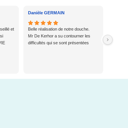
Danièle GERMAIN
Sylvie 
illé et
Belle réalisation de notre douche.
Très bon
si
Mr De Kerhor a su contourner les
compren
VIE
difficultés qui se sont présentées
difficult