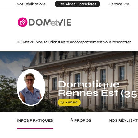
Nos Réalisations
Les Aides Financières
Espace Pro
DOMetVIE
Nos solutions
Notre accompagnement
Nous rencontrer
Domotique
Rennes Est (35
AGENCE
INFOS PRATIQUES
À PROPOS
NOS RÉALISAT