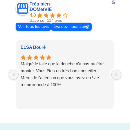
Très bien
DOMetVIE
4.0
Basé sur 114 avis
Voir tous les avis
Évaluez-nous sur
ELSA Bouré
Pat
Malgré le faite que la douche n’a pas pu être
Meu
monter. Vous êtes un très bon conseiller !
dis
Merci de l’attention que vous avez eu ! Je
DO
recommande à 100% !