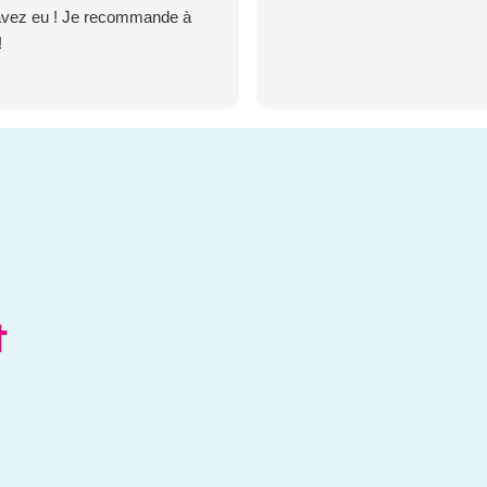
avez eu ! Je recommande à
!
s
t