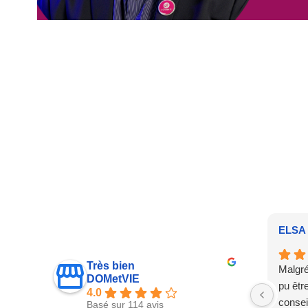
ELSA 
Très bien
Malgré
DOMetVIE
pu êtr
4.0
conseil
Basé sur 114 avis