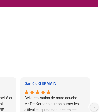
Danièle GERMAIN
Sylvie 
illé et
Belle réalisation de notre douche.
Très bon
si
Mr De Kerhor a su contourner les
compren
VIE
difficultés qui se sont présentées
difficult