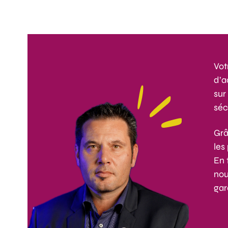
Vot
d’a
sur
séc
Grâ
les
En 
nou
gar