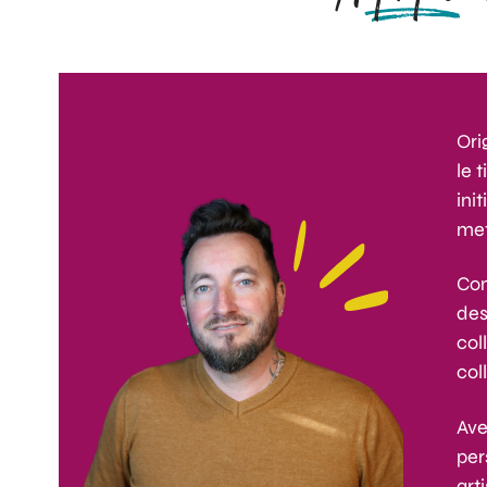
Ori
le 
ini
met
Con
des
col
col
Ave
per
art