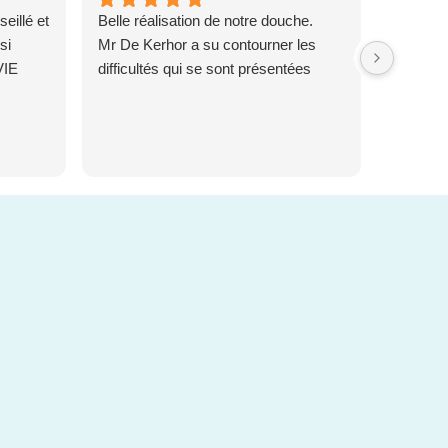
illé et
Belle réalisation de notre douche.
Très bon
si
Mr De Kerhor a su contourner les
compren
VIE
difficultés qui se sont présentées
difficult