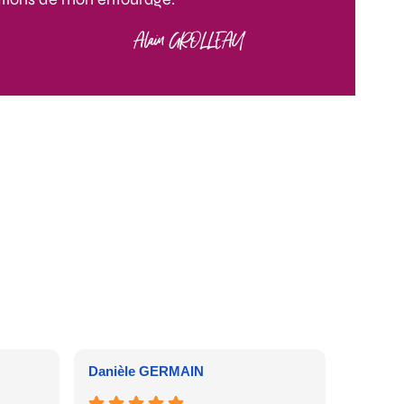
Alain GROLLEAU
Danièle GERMAIN
Sylvie 