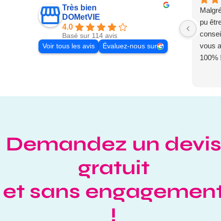
Très bien
Malgré
DOMetVIE
pu êtr
4.0
conseil
Basé sur 114 avis
vous 
Voir tous les avis
Évaluez-nous sur
100% 
Demandez un devi
gratuit
et sans engagemen
!