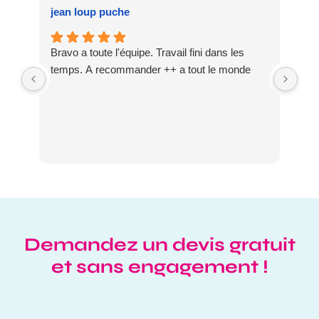
jean loup puche
car
Bravo a toute l'équipe. Travail fini dans les
Des
temps. A recommander ++ a tout le monde
Dom
Je 
réa
Per
Demandez un devis gratuit
et sans engagement !