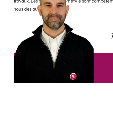
travaux. Les conseillers DometVie sont compéte
nous dès aujourd’hui !