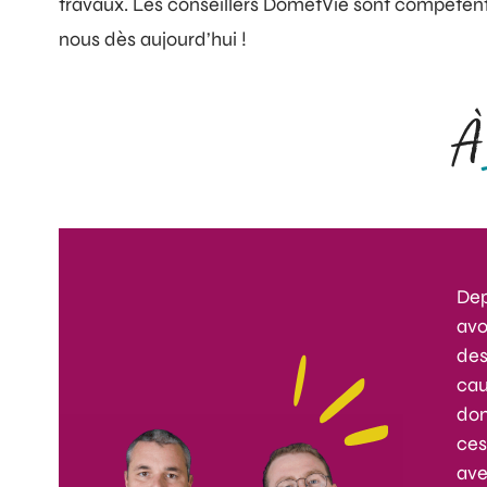
travaux. Les conseillers DometVie sont compéte
nous dès aujourd’hui !
À 
Dep
avo
des
cau
don
ces
ave