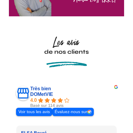
Les avis
de nos clients
Très bien
DOMetVIE
4.0
Basé sur 114 avis
Voir tous les avis
Évaluez-nous sur
ELSA Bouré
Pat