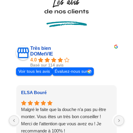
Les avis
de nos clients
Très bien
DOMetVIE
4.0
Basé sur 114 avis
Voir tous les avis
Évaluez-nous sur
ELSA Bouré
Pat
Malgré le faite que la douche n’a pas pu être
Meu
monter. Vous êtes un très bon conseiller !
dis
Merci de l’attention que vous avez eu ! Je
DO
recommande à 100% !