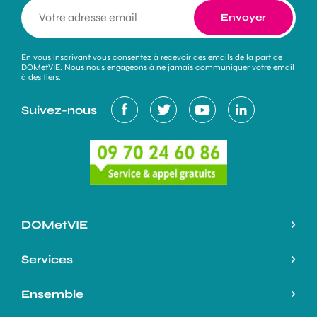
En vous inscrivant vous consentez à recevoir des emails de la part de
DOMetVIE. Nous nous engageons à ne jamais communiquer votre email
à des tiers.
Suivez-nous
DOMetVIE
Notre histoire
Services
L’expertise DOMetVIE
Nos services
Ensemble
On parle de nous
Nos atouts