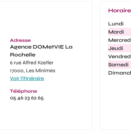
Horair
Lundi
Mardi
Mercred
Adresse
Agence
DOMetVIE La
Jeudi
Rochelle
Vendred
6 rue Alfred Kastler
Samedi
17000, Les Minimes
Dimanc
Voir l'itinéraire
Téléphone
05 46 23 62 65​