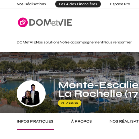
Nos Réalisations
Les Aides Financières
Espace Pro
DOMetVIE
Nos solutions
Notre accompagnement
Nous rencontrer
Monte-Escalie
La Rochelle (17
AGENCE
INFOS PRATIQUES
À PROPOS
NOS RÉALISAT