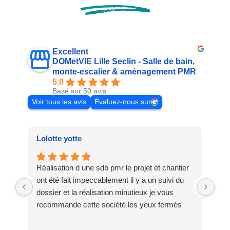
Excellent
DOMetVIE Lille Seclin - Salle de bain,
monte-escalier & aménagement PMR
5.0
Basé sur 50 avis
Voir tous les avis
Évaluez-nous sur
Lolotte yotte
Nat
Réalisation d une sdb pmr le projet et chantier
Exc
ont été fait impeccablement il y a un suivi du
l’e
dossier et la réalisation minutieux je vous
d’u
recommande cette société les yeux fermés
bes
con
une