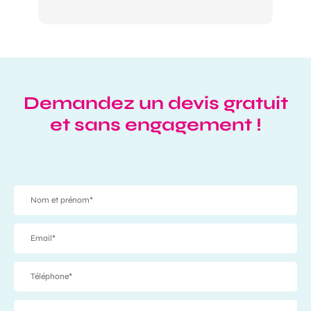
Mer
dis
re
Demandez un devis gratuit
et sans engagement !