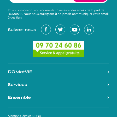
En vous inscrivant vous consentez à recevoir des emails de la part de
DOMetVIE. Nous nous engageons à ne jamais communiquer votre email
à des tiers.
Suivez-nous
DOMetVIE
Notre histoire
Services
L’expertise DOMetVIE
Nos services
Ensemble
On parle de nous
Nos atouts
Espace Professionnels
Ma Prime Adapt’
Demande de devis
Mentions légales & CGU