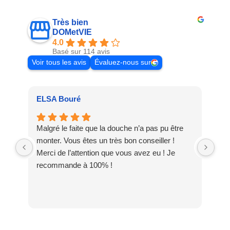
Très bien
DOMetVIE
4.0
Basé sur 114 avis
Voir tous les avis
Évaluez-nous sur
ELSA Bouré
Pat
Malgré le faite que la douche n’a pas pu être
Meu
monter. Vous êtes un très bon conseiller !
dis
Merci de l’attention que vous avez eu ! Je
DO
recommande à 100% !