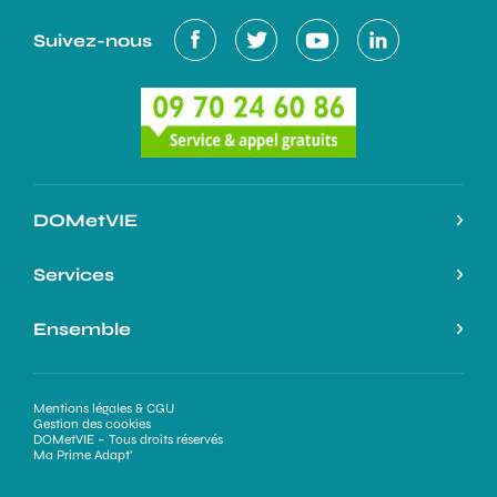
Suivez-nous
DOMetVIE
Notre histoire
Services
L’expertise DOMetVIE
Nos services
Ensemble
On parle de nous
Nos atouts
Espace Professionnels
Ma Prime Adapt’
Demande de devis
Mentions légales & CGU
Nous rejoindre
Gestion des cookies
Être rappelé(e)
DOMetVIE – Tous droits réservés
Ouvrir votre agence
Ma Prime Adapt’
Nos partenaires