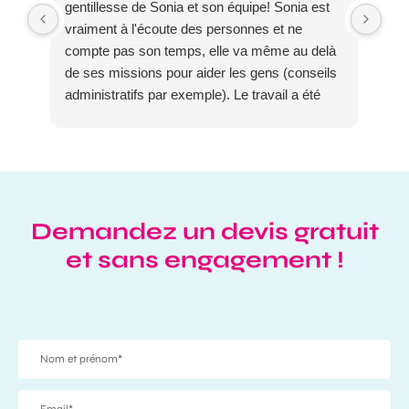
gentillesse de Sonia et son équipe! Sonia est
Son
vraiment à l'écoute des personnes et ne
réu
compte pas son temps, elle va même au delà
Dom
de ses missions pour aider les gens (conseils
administratifs par exemple). Le travail a été
parfaitement réalisé plus vite que prévu et très
proprement.
Demandez un devis gratuit
et sans engagement !