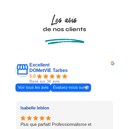
Les avis
de nos clients
Excellent
DOMetVIE Tarbes
5.0
Basé sur 36 avis
Voir tous les avis
Évaluez-nous sur
Isabelle leblon
SI
Plus que parfait! Professionnalisme et
Je 