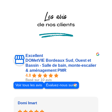
Les avis
de nos clients
Excellent
DOMetVIE Bordeaux Sud, Ouest et
Bassin - Salle de bain, monte-escalier
& aménagement PMR
4.8
Basé sur 10 avis
Voir tous les avis
Évaluez-nous sur
Domi Imart
Da