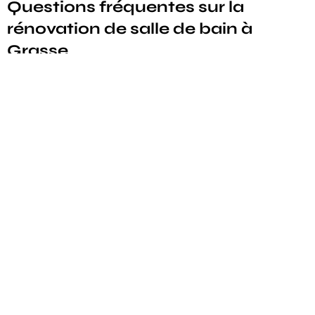
Questions fréquentes sur la
rénovation de salle de bain à
Grasse
Combien de temps dure la rénovation d’une douche
PMR à Grasse ?
Quelles aides financières peut-on obtenir pour une
douche PMR à Grasse ?
Pourquoi choisir une paroi mi-hauteur plutôt qu’une
paroi classique dans une douche PMR ?
VOTRE PROJET D’ADAPTATION
Vous souhaitez un projet similaire à