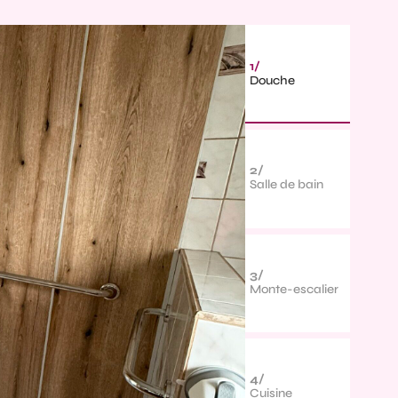
1/
Douche
2/
Salle de bain
3/
Monte-escalier
4/
Cuisine