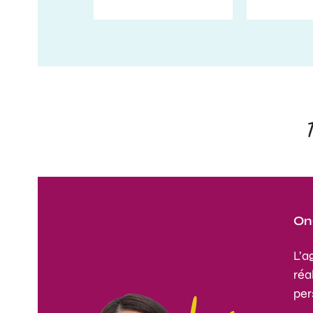
Ong
L’
réa
per