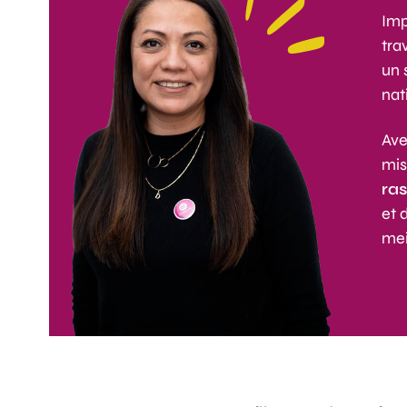
Imp
tra
un 
nat
Ave
mis
ra
et 
mei