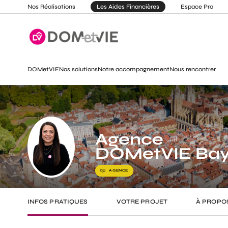
Nos Réalisations
Les Aides Financières
Espace Pro
DOMetVIE
Nos solutions
Notre accompagnement
Nous rencontrer
Agence
DOMetVIE Bay
AGENCE
INFOS PRATIQUES
VOTRE PROJET
À PROPO