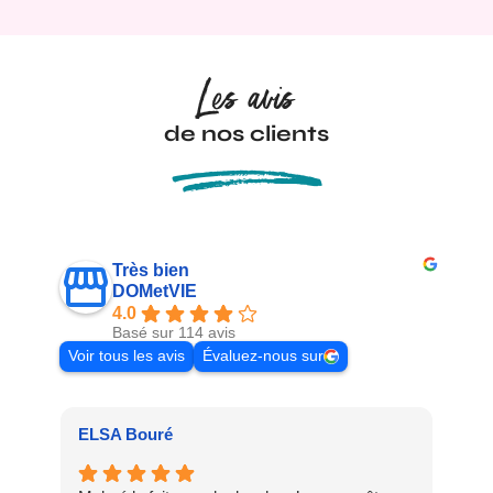
Les avis
de nos clients
Très bien
DOMetVIE
4.0
Basé sur 114 avis
Voir tous les avis
Évaluez-nous sur
ELSA Bouré
Pat