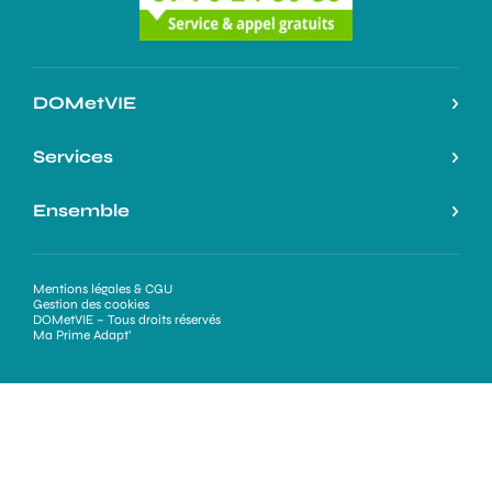
DOMetVIE
Notre histoire
Services
L’expertise DOMetVIE
Nos services
Ensemble
On parle de nous
Nos atouts
Espace Professionnels
Ma Prime Adapt’
Demande de devis
Mentions légales & CGU
Nous rejoindre
Gestion des cookies
Être rappelé(e)
DOMetVIE – Tous droits réservés
Ouvrir votre agence
Ma Prime Adapt’
Nos partenaires