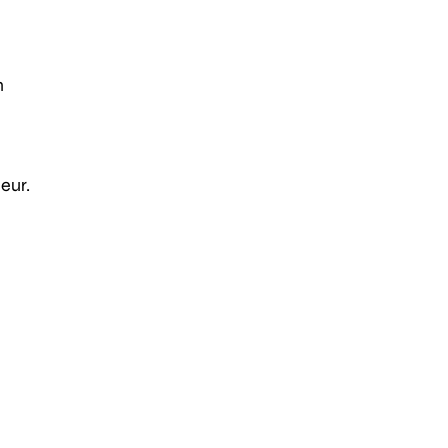
n
eur.