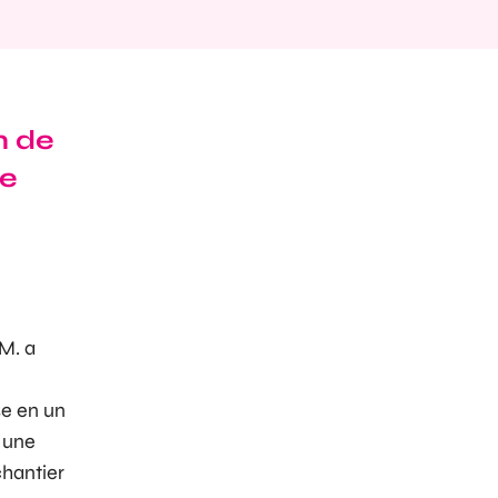
n de
ne
 M. a
se en un
 une
chantier