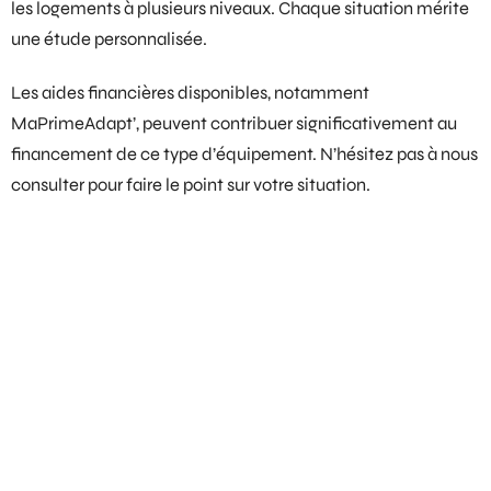
les logements à plusieurs niveaux. Chaque situation mérite
une étude personnalisée.
Les
aides financières
disponibles, notamment
MaPrimeAdapt’
, peuvent contribuer significativement au
financement de ce type d’équipement. N’hésitez pas à nous
consulter pour faire le point sur votre situation.
Questions fréquentes sur le
monte-escalier à Courbouzon
Combien de temps dure l’installation d’un monte-
escalier ?
Existe-t-il des aides financières pour financer un
monte-escalier ?