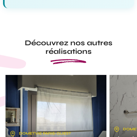
Découvrez nos autres
réalisations
DOMET
DOMETVIE PARIS-OUEST