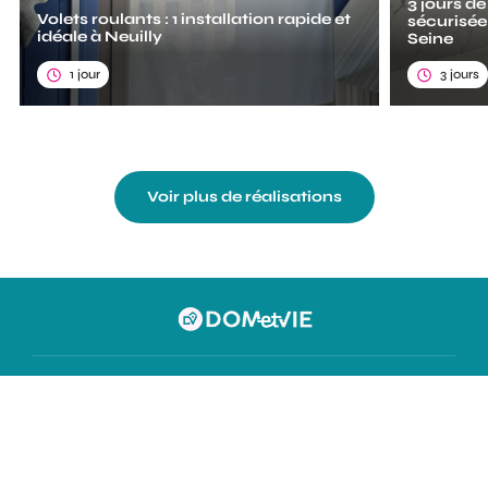
3 jours de
Volets roulants : 1 installation rapide et
sécurisée
idéale à Neuilly
Seine
1 jour
3 jours
Voir plus de réalisations
Trouver une agence
Votre projet