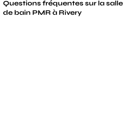
Questions fréquentes sur la salle
de bain PMR à Rivery
Quelles aides financières peut-on obtenir pour une
salle de bain PMR à Rivery ?
Combien de temps faut-il pour transformer une salle
de bain en espace PMR adapté ?
Quels équipements peut-on intégrer dans une salle de
bain PMR pour une personne atteinte de sclérose en
plaques ?
VOTRE PROJET D’ADAPTATION
Vous souhaitez un projet similaire à