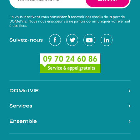
En vous inscrivant vous consentez à recevoir des emails de la part de
DOMetVIE. Nous nous engageons à ne jamais communiquer votre email
à des tiers.
Suivez-nous
DOMetVIE
Notre histoire
Services
L’expertise DOMetVIE
Nos services
Ensemble
On parle de nous
Nos atouts
Espace Professionnels
Ma Prime Adapt’