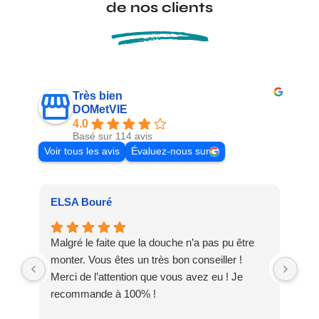
de nos clients
Très bien
DOMetVIE
4.0
Basé sur 114 avis
Voir tous les avis
Évaluez-nous sur
ELSA Bouré
Pat
Malgré le faite que la douche n’a pas pu être
Meu
monter. Vous êtes un très bon conseiller !
dis
Merci de l’attention que vous avez eu ! Je
DO
recommande à 100% !