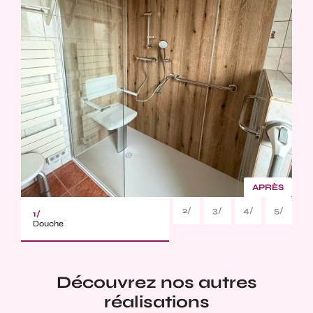
2/
3/
4/
5/
1/
Douche
Découvrez nos autres
réalisations