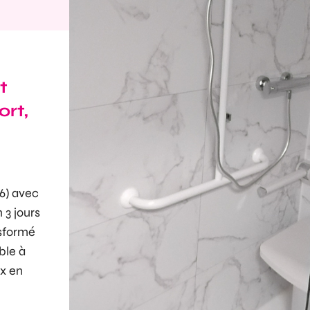
t
rt,
6) avec
 3 jours
nsformé
ble à
ux en