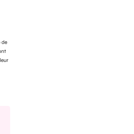
e de
ont
leur