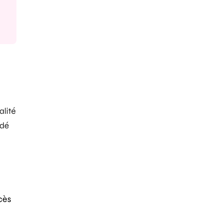
alité
idé
cès