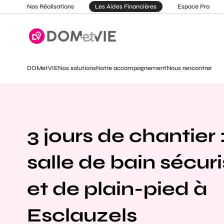
Nos Réalisations
Les Aides Financières
Espace Pro
DOMetVIE
Nos solutions
Notre accompagnement
Nous rencontrer
3 jours de chantier 
salle de bain sécur
et de plain-pied à
Esclauzels