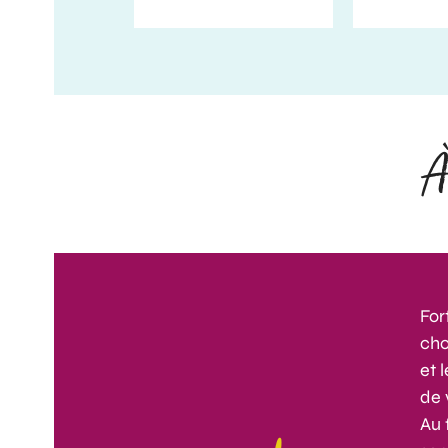
À
For
cho
et 
de 
Au 