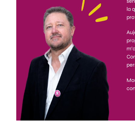
sen
la 
pro
Auj
pro
m’a
Con
per
Mon
con