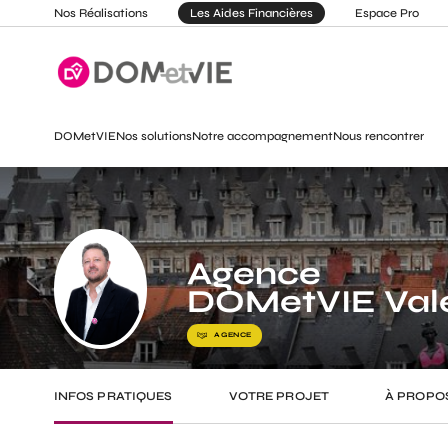
Nos Réalisations
Les Aides Financières
Espace Pro
DOMetVIE
Nos solutions
Notre accompagnement
Nous rencontrer
Agence
DOMetVIE Vale
AGENCE
INFOS PRATIQUES
VOTRE PROJET
À PROPO