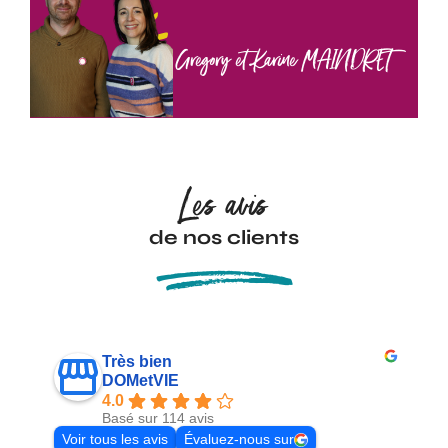
Gregory et Karine MAINDRET
Les avis
de nos clients
Très bien
DOMetVIE
4.0
Basé sur 114 avis
Voir tous les avis
Évaluez-nous sur