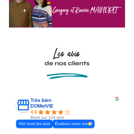
Gregory et Karine MAINDRET
Les avis
de nos clients
Très bien
DOMetVIE
4.0
Basé sur 114 avis
Voir tous les avis
Évaluez-nous sur