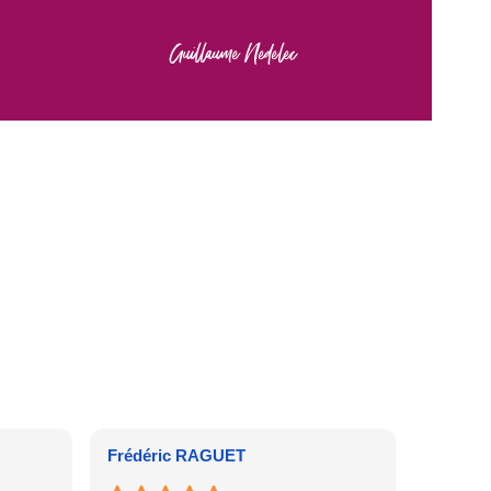
Guillaume Nedelec
Frédéric RAGUET
Cather