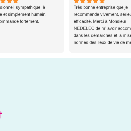
sionnel, sympathique, à
Très bonne entreprise que je
te et simplement humain.
recommande vivement, sérieu
commande fortement.
efficacité. Merci à Monsieur
NEDELEC de m' avoir acco
dans les démarches et la mis
normes des lieux de vie de m
parents en situation de handic
(Douche, WC, Monte escalier 
Volets)
s
t