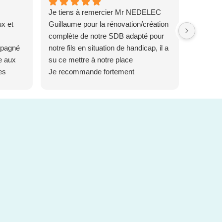
Je tiens à remercier Mr NEDELEC
Disponib
x et
Guillaume pour la rénovation/création
les répo
complète de notre SDB adapté pour
mpagné
notre fils en situation de handicap, il a
e aux
su ce mettre à notre place
es
Je recommande fortement
ap.
DOM&VIE, Mr NEDELEC et son
et
artisan ont fait de l'excellent travail du
début à la fin que ce soit du point de
vue communication avec différents
interlocuteurs, mise en oeuvre,
qualité du travail effectué ainsi que les
matériaux utilisés et les finitions au
top !! Pour notre part ont leur met
20/20
Notre nouvelle SDB nous change
radicalement la vie