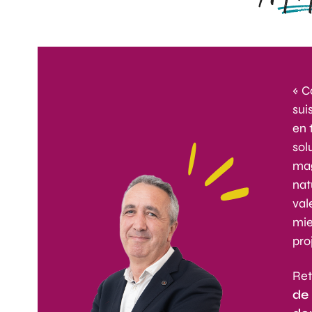
« C
sui
en 
sol
mag
nat
val
mie
pro
Ret
de