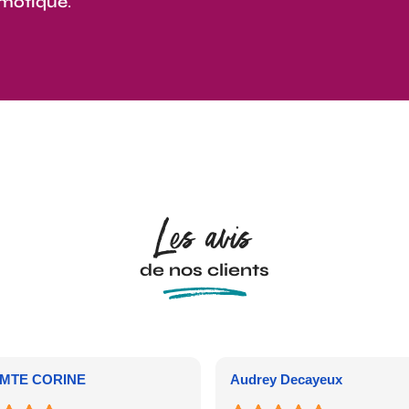
motique
.
Les avis
de nos clients
MTE CORINE
Audrey Decayeux