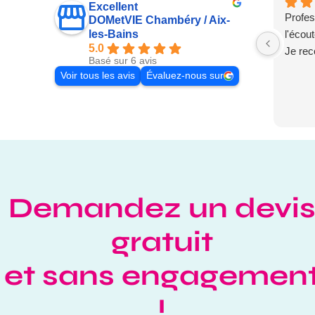
Excellent
Profes
DOMetVIE Chambéry / Aix-
l'écou
les-Bains
5.0
Je re
Basé sur 6 avis
Voir tous les avis
Évaluez-nous sur
Demandez un devi
gratuit
et sans engagemen
!