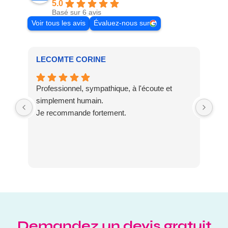
5.0
Basé sur 6 avis
Voir tous les avis
Évaluez-nous sur
LECOMTE CORINE
Au
Professionnel, sympathique, à l'écoute et
Trè
simplement humain.
viv
Je recommande fortement.
Mo
dan
des
han
Vol
Demandez un devis gratuit